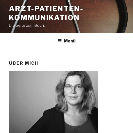
Zum
ARZT-PATIENTEN-
Inhalt
KOMMUNIKATION
springen
Die Seite zum Buch.
Menü
ÜBER MICH